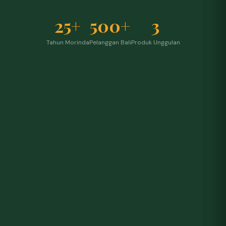
25+
500+
3
Tahun Morinda
Pelanggan Bali
Produk Unggulan