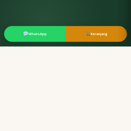
WhatsApp
Keranjang
MANFAAT UTAMA
Mengapa Tahitian Noni?
Lebih dari 275 nutrisi dan fitonutrien alami dari buah
mengkudu Tahiti yang teruji ilmiah sejak 1996