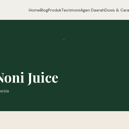
Home
Blog
Produk
Testimoni
Agen Daerah
Dosis & Cara
→
Noni Juice
nesia