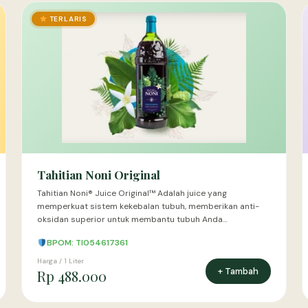
TERLARIS
Tahitian Noni Original
Tahitian Noni® Juice Original™ Adalah juice yang
memperkuat sistem kekebalan tubuh, memberikan anti-
oksidan superior untuk membantu tubuh Anda…
BPOM: TI054617361
Harga / 1 Liter
+ Tambah
Rp 488.000