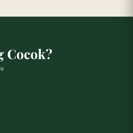
g Cocok?
ng